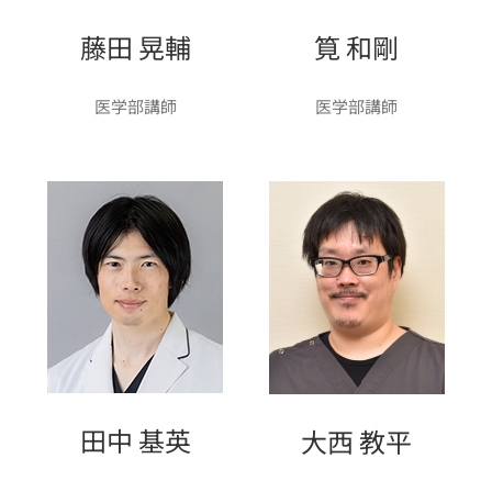
藤田 晃輔
筧 和剛
医学部講師
医学部講師
田中 基英
大西 教平