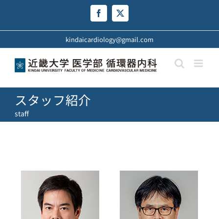
Skip
to
Facebook
X
content
kindaicardiology@gmail.com
スタッフ紹介
staff